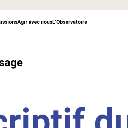
missions
Agir avec nous
l’Observatoire
ssage
riptif d