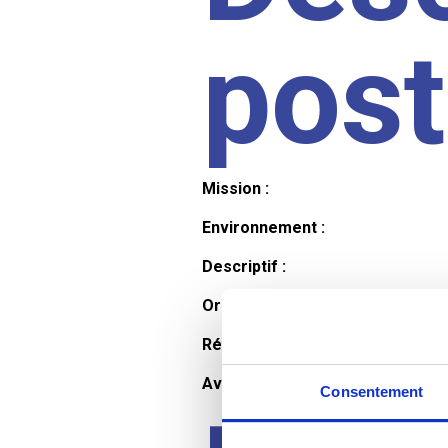
pos
Mission :
Environnement :
Descriptif :
Organisation et horaires :
Rémunération :
Avantages :
Consentement