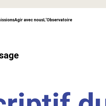
missions
Agir avec nous
l’Observatoire
ssage
riptif d