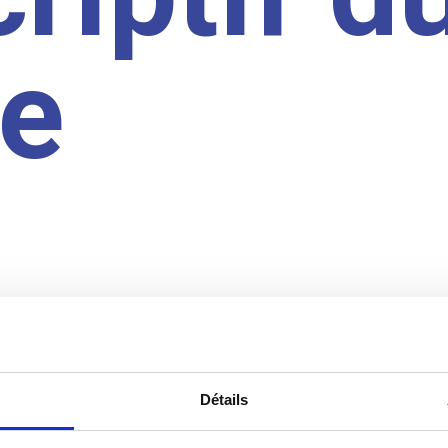
te
Détails