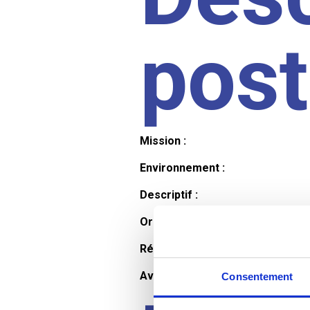
pos
Mission :
Environnement :
Descriptif :
Organisation et horaires :
Rémunération :
Avantages :
Consentement