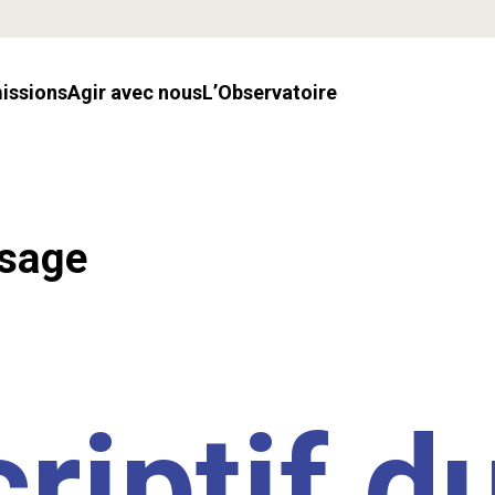
missions
Agir avec nous
l’Observatoire
ssage
riptif d