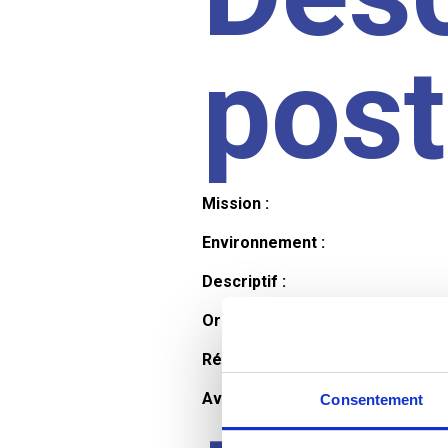
pos
Mission :
Environnement :
Descriptif :
Organisation et horaires :
Rémunération :
Avantages :
Consentement