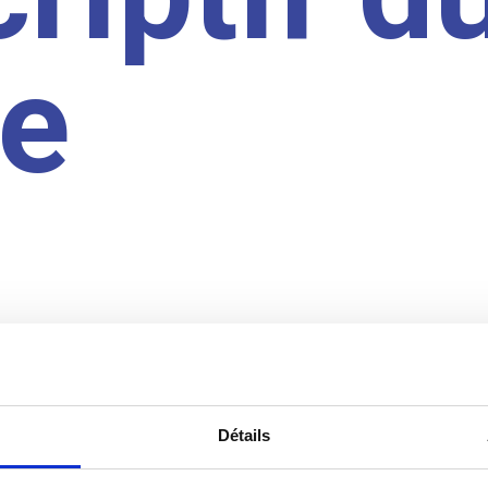
te
Détails