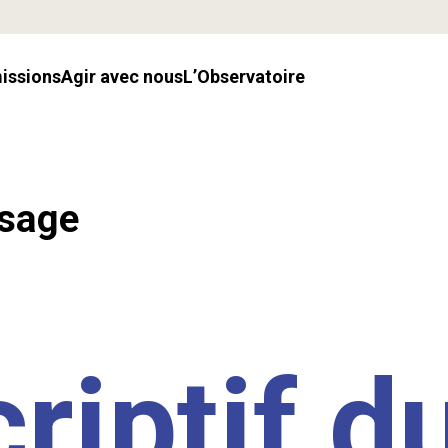
missions
Agir avec nous
l’Observatoire
ssage
riptif d