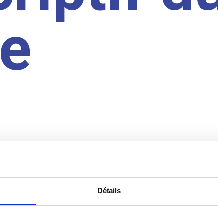
te
Détails