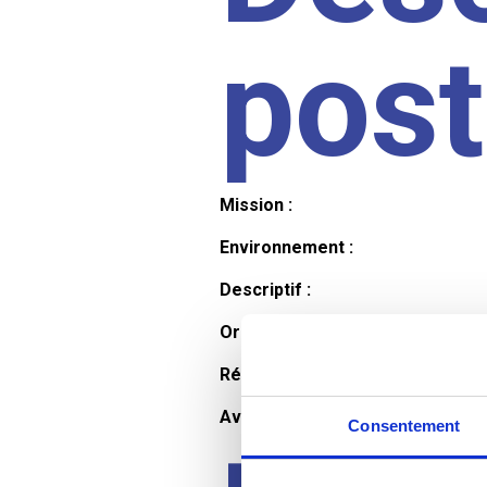
pos
Mission :
Environnement :
Descriptif :
Organisation et horaires :
Rémunération :
Avantages :
Consentement