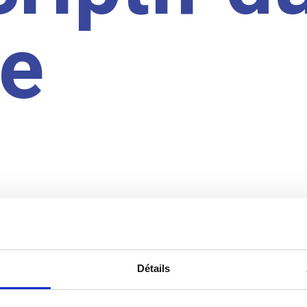
te
Détails