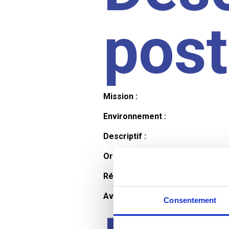
pos
Mission :
Environnement :
Descriptif :
Organisation et horaires :
Rémunération :
Avantages :
Consentement