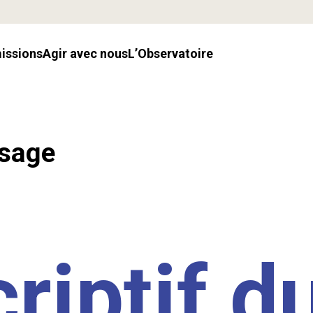
missions
Agir avec nous
l’Observatoire
ssage
riptif d