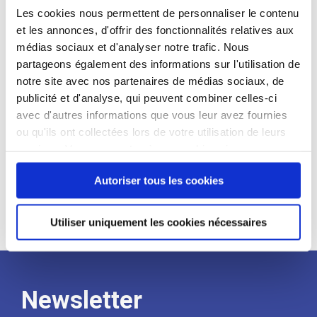
sans abri permet de proposer des
Les cookies nous permettent de personnaliser le contenu
services essentiels tels que
et les annonces, d'offrir des fonctionnalités relatives aux
l’accompagnement social, l’accès aux
médias sociaux et d'analyser notre trafic. Nous
droits, les soins médicaux, ainsi que des
partageons également des informations sur l'utilisation de
ateliers de bien-être et d’insertion.
notre site avec nos partenaires de médias sociaux, de
publicité et d'analyse, qui peuvent combiner celles-ci
Chaque don contribue à offrir un
avec d'autres informations que vous leur avez fournies
moment de répit, d’écoute et de dignité
ou qu'ils ont collectées lors de votre utilisation de leurs
aux femmes accompagnées, en
services. Vous consentez à nos cookies si vous
renforçant concrètement les actions
continuez à utiliser notre site Web.
menées sur le terrain.
Autoriser tous les cookies
Utiliser uniquement les cookies nécessaires
Newsletter