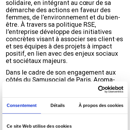
solidaire, en intégrant au cœur de sa
démarche des actions en faveur des
femmes, de l’environnement et du bien-
être. À travers sa politique RSE,
l’entreprise développe des initiatives
concrètes visant à associer ses client·es
et ses équipes à des projets à impact
positif, en lien avec des enjeux sociaux
et sociétaux majeurs.
Dans le cadre de son engagement aux
côtés du Samusocial de Paris, Aroma-
Zone a mis en place un dispositif
d’arrondi solidaire en caisse dans
l’ensemble de ses boutiques à travers le
Consentement
Détails
À propos des cookies
monde ainsi que sur son site en ligne, au
profit de L’Oasis. Ce lieu d’accueil,
d’hygiène et de soins dédié aux femmes
Ce site Web utilise des cookies