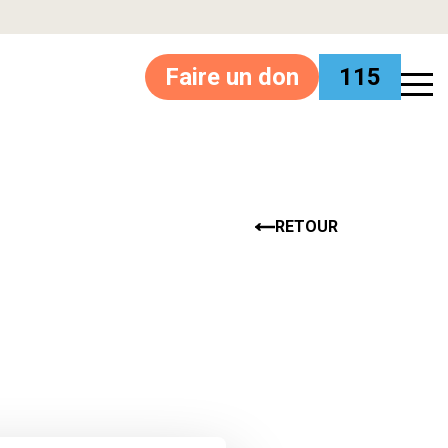
Faire un don
115
RETOUR