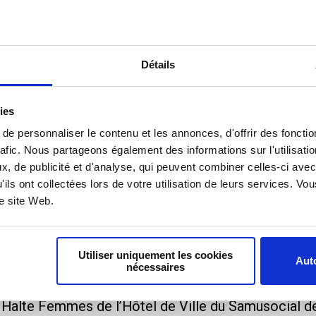
Détails
ies
e personnaliser le contenu et les annonces, d'offrir des fonctio
rafic. Nous partageons également des informations sur l'utilisati
, de publicité et d'analyse, qui peuvent combiner celles-ci avec
'ils ont collectées lors de votre utilisation de leurs services. V
re site Web.
oyance des clercs et employés de notaires. Instauré p
l a pour spécificité d’être doté de l’autonomie fina
Utiliser uniquement les cookies
Auto
nécessaires
une action sociale pour les personnes en situation d
 Halte Femmes de l’Hôtel de Ville du Samusocial de