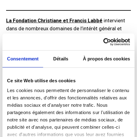
La Fondation Christiane et Francis Labbé
intervient
dans de nombreux domaines de l’intérêt général et
s’attache particulièrement à donner aux jeunes les
moyens de réaliser leurs projets. L’objet de la
Fondation Christiane et Francis Labbé lui permet
Consentement
Détails
À propos des cookies
d’intervenir dans des domaines variés, en soutenant
des organismes à caractère philanthropique, éducatif,
scientifique, social et culturel. Sa spécificité : elle
Ce site Web utilise des cookies
apporte son aide en priorité aux actions qui donnent
Les cookies nous permettent de personnaliser le contenu
les moyens à des jeunes de réaliser un projet qui leur
et les annonces, d'offrir des fonctionnalités relatives aux
tient à cœur.
médias sociaux et d'analyser notre trafic. Nous
partageons également des informations sur l'utilisation de
Depuis de nombreuses années, la fondation soutient le
notre site avec nos partenaires de médias sociaux, de
Samusocial de Paris dans ses actions.
publicité et d'analyse, qui peuvent combiner celles-ci
avec d'autres informations que vous leur avez fournies