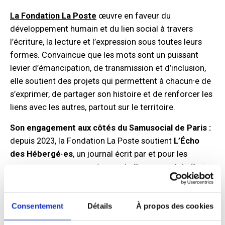
La Fondation La Poste
œuvre en faveur du
développement humain et du lien social à travers
l’écriture, la lecture et l’expression sous toutes leurs
formes. Convaincue que les mots sont un puissant
levier d’émancipation, de transmission et d’inclusion,
elle soutient des projets qui permettent à chacun·e de
s’exprimer, de partager son histoire et de renforcer les
liens avec les autres, partout sur le territoire.
Son engagement aux côtés du Samusocial de Paris :
depuis 2023, la Fondation La Poste soutient
L’Écho
des Hébergé·es
, un journal écrit par et pour les
personnes accompagnées par le Samusocial de Paris.
Ce projet vise à donner la parole à celles et ceux qui
sont trop souvent invisibilisé·es, à valoriser leurs récits
de vie et à recréer du lien social au sein des centres
Consentement
Détails
À propos des cookies
d’hébergement et de soins.