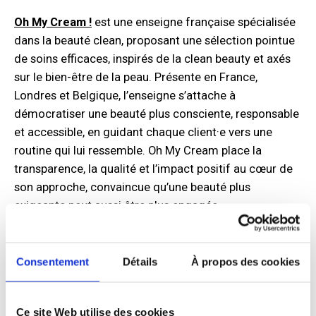
Oh My Cream !
est une enseigne française spécialisée
dans la beauté clean, proposant une sélection pointue
de soins efficaces, inspirés de la clean beauty et axés
sur le bien-être de la peau. Présente en France,
Londres et Belgique, l’enseigne s’attache à
démocratiser une beauté plus consciente, responsable
et accessible, en guidant chaque client·e vers une
routine qui lui ressemble. Oh My Cream place la
transparence, la qualité et l’impact positif au cœur de
son approche, convaincue qu’une beauté plus
exigeante peut aussi être plus engagée.
Sa vision :
“Permettre à chacun.e de prendre soin de soi
tout en promouvant une approche experte, transparente
Consentement
Détails
À propos des cookies
et bienveillante de la beauté.”
Son engagement aux côtés du Samusocial de Paris :
Ce site Web utilise des cookies