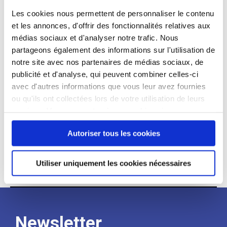
dans ses boutiques parisiennes, Oh My Cream propose
Les cookies nous permettent de personnaliser le contenu
l’arrondi en caisse, permettant à chaque client·e qui le
et les annonces, d'offrir des fonctionnalités relatives aux
souhaite de soutenir le Samusocial de Paris.
médias sociaux et d'analyser notre trafic. Nous
L’intégralité des montants collectés est reversée pour
partageons également des informations sur l'utilisation de
financer l’Oasis, un lieu d’accueil, d’hygiène et de soins
notre site avec nos partenaires de médias sociaux, de
dédié aux femmes sans abri. Cette halte leur permet
publicité et d'analyse, qui peuvent combiner celles-ci
de bénéficier de services essentiels :
avec d'autres informations que vous leur avez fournies
accompagnement social, soins médicaux, accès aux
ou qu'ils ont collectées lors de votre utilisation de leurs
droits, ateliers de bien-être et d’insertion.
services. Vous consentez à nos cookies si vous
continuez à utiliser notre site Web.
Chaque passage en boutique peut contribuer
Autoriser tous les cookies
concrètement à offrir répit, écoute et
accompagnement à celles qui en ont le plus besoin.
Utiliser uniquement les cookies nécessaires
Newsletter