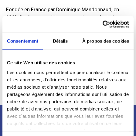
Fondée en France par Dominique Mandonnaud, en
1969,
Sephora
a rapidement acquis une réputation
d’expert de la beauté.​ Sephora est engagée dans une
démarche de Responsabilité Sociétale des Entreprises
à travers diverses initiatives comme
Consentement
Détails
À propos des cookies
l’approvisionnement responsable, des programmes
environnementaux et l’Initiatives sociales.
Ce site Web utilise des cookies
Depuis 2024, Sephora soutient le Samusocial de Paris
Les cookies nous permettent de personnaliser le contenu
en faisant don de produits d’hygiène, de soins et de
et les annonces, d'offrir des fonctionnalités relatives aux
maquillage.
médias sociaux et d'analyser notre trafic. Nous
partageons également des informations sur l'utilisation de
notre site avec nos partenaires de médias sociaux, de
publicité et d'analyse, qui peuvent combiner celles-ci
avec d'autres informations que vous leur avez fournies
Newsletter
ou qu'ils ont collectées lors de votre utilisation de leurs
services. Vous consentez à nos cookies si vous