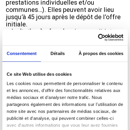
prestations individuelles et/ou
communes…). Elles peuvent avoir lieu
jusqu’à 45 jours après le dépôt de l’offre
initiale.
– Invitation à négocier
: Les candidats
seront notifiés d’une invitation à
négocier dans les 60 jours à compter de
la date du dépôt de l’offre initiale.
Consentement
Détails
À propos des cookies
L’invitation à négocier est déclenchée
par la réalisation de la visite de
conformité de l’offre.
Ce site Web utilise des cookies
– Entretien de négociation
: Les
Les cookies nous permettent de personnaliser le contenu
entretiens de négociation pourront avoir
et les annonces, d'offrir des fonctionnalités relatives aux
lieu dans les 89 jours à partir de la date
médias sociaux et d'analyser notre trafic. Nous
du dépôt de l’offre initiale et seront
partageons également des informations sur l'utilisation de
menés par le responsable du Service
notre site avec nos partenaires de médias sociaux, de
Achats & Relations Fournisseurs,
publicité et d'analyse, qui peuvent combiner celles-ci
accompagné de l’équipe d’acheteurs. La
avec d'autres informations que vous leur avez fournies