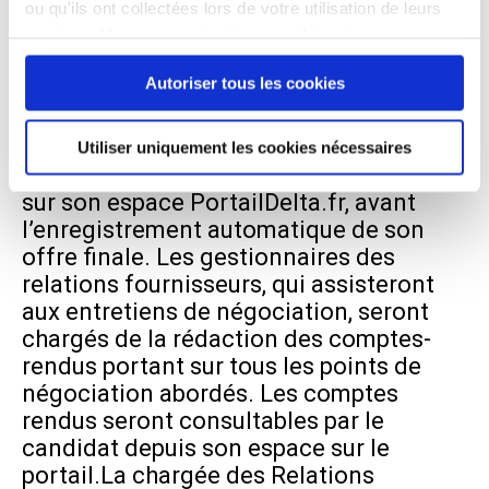
ou qu'ils ont collectées lors de votre utilisation de leurs
négociation pourra porter sur le volume,
services. Vous consentez à nos cookies si vous
les prestations, les durées de séjour et
continuez à utiliser notre site Web.
les tarifs.
Autoriser tous les cookies
– Enregistrement de l’offre finale
: Le
candidat dispose d’un délai de 15 jours
suite à l’entretien de négociation afin de
Utiliser uniquement les cookies nécessaires
modifier les éléments de son offre finale
sur son espace
PortailDelta.fr
, avant
l’enregistrement automatique de son
offre finale. Les gestionnaires des
relations fournisseurs, qui assisteront
aux entretiens de négociation, seront
chargés de la rédaction des comptes-
rendus portant sur tous les points de
négociation abordés. Les comptes
rendus seront consultables par le
candidat depuis son espace sur le
portail.La chargée des Relations