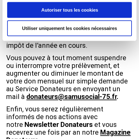
continuez à utiliser notre site Web.
votre déclaration d’Impôts sur le Revenu,
Autoriser tous les cookies
correspondant à la totalité des sommes
versées dans l’année. Ainsi, si vous
Utiliser uniquement les cookies nécessaires
donnez 15€ par mois, vous bénéficierez
d’une réduction fiscale de 135€ sur votre
impôt de l’année en cours.
Vous pouvez à tout moment suspendre
ou interrompre votre prélèvement, et
augmenter ou diminuer le montant de
votre don mensuel sur simple demande
au Service Donateurs en envoyant un
mail à
donateurs@samusocial-75.fr
.
Enfin, vous serez régulièrement
informés de nos actions avec
notre
Newsletter Donateurs
et vous
recevrez une fois par an notre
Magazine