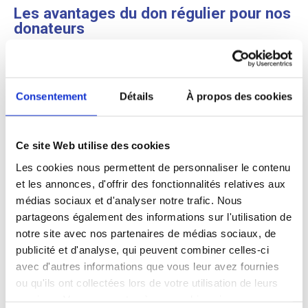
Les avantages du don régulier pour nos
donateurs
Tous les ans, de nombreux donateurs
choisissent le don régulier. Simple et
instantané, le don régulier vous permet
Consentement
Détails
À propos des cookies
d’être prélevé directement sur votre
compte bancaire tous les mois à la date
de votre premier engagement.
Ce site Web utilise des cookies
De plus, le don régulier permet d’étaler
Les cookies nous permettent de personnaliser le contenu
votre soutien financier dans le temps
et les annonces, d'offrir des fonctionnalités relatives aux
médias sociaux et d'analyser notre trafic. Nous
tout en conservant la réduction fiscale
partageons également des informations sur l'utilisation de
associée. Le don régulier vous permet de
notre site avec nos partenaires de médias sociaux, de
bénéficier d’une
réduction d’impôts
de
publicité et d'analyse, qui peuvent combiner celles-ci
75% dans la limite de 1000 € de dons.
avec d'autres informations que vous leur avez fournies
Plutôt que de recevoir votre reçu fiscal le
ou qu'ils ont collectées lors de votre utilisation de leurs
jour de votre don, vous le recevez une
services. Vous consentez à nos cookies si vous
fois par an, dans les semaines précédant