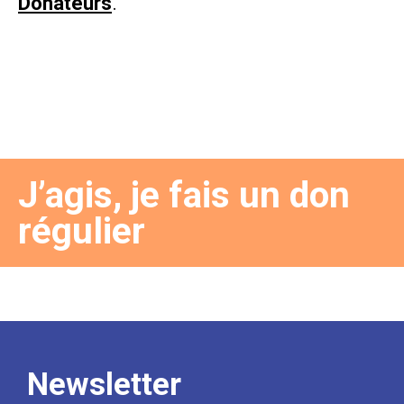
Donateurs
.
J’agis, je fais un don
régulier
Newsletter