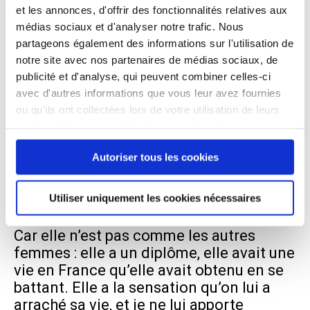
son CV atteste d’un parcours
et les annonces, d'offrir des fonctionnalités relatives aux
professionnel conséquent. Comme elle
médias sociaux et d'analyser notre trafic. Nous
n’a pas de travail, elle ne peut pas trouver
partageons également des informations sur l'utilisation de
de logement. Sans logement elle passe
notre site avec nos partenaires de médias sociaux, de
sa journée à chercher un endroit où
publicité et d'analyse, qui peuvent combiner celles-ci
passer la nuit, elle est épuisée. Elle ne
avec d'autres informations que vous leur avez fournies
parvient pas se concentrer sur sa
ou qu'ils ont collectées lors de votre utilisation de leurs
demande d’asile, se replonger dans les
services. Vous consentez à nos cookies si vous
continuez à utiliser notre site Web.
violences qu’elle a subies.
Autoriser tous les cookies
Quand je lui propose des structures
d’hébergement, avec peut-être une
Utiliser uniquement les cookies nécessaires
solution d’ici quelques mois, elle refuse.
Car elle n’est pas comme les autres
femmes : elle a un diplôme, elle avait une
vie en France qu’elle avait obtenu en se
battant. Elle a la sensation qu’on lui a
arraché sa vie, et je ne lui apporte