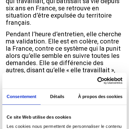
qui travaillait, qui bâtissait sa vie depuis
six ans en France, se retrouve en
situation d’être expulsée du territoire
français.
Pendant l’heure d’entretien, elle cherche
ma validation. Elle est en colère, contre
la France, contre ce système qui la punit
alors qu’elle semble en suivre toutes les
demandes. Elle se différencie des
autres, disant qu’elle « elle travaillait »,
elle ne « profitait pas » des aides en
France. Et
pourtant, six ans après son arrivée, elle
Consentement
Détails
À propos des cookies
se retrouve dans le système d’urgence,
sans solution d’hébergement et à la rue.
Comme elle n’a plus de papiers, elle ne
Ce site Web utilise des cookies
peut pas retrouver de travail, alors que
Les cookies nous permettent de personnaliser le contenu