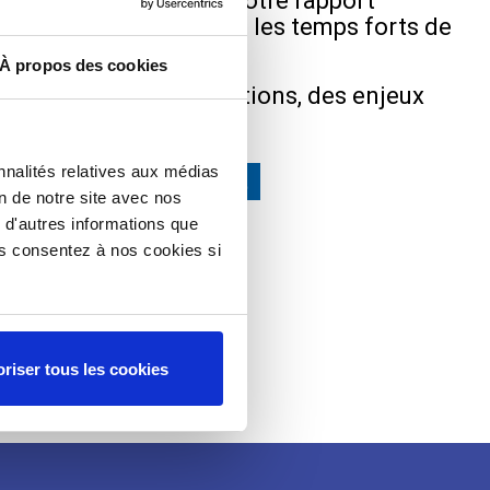
sir de vous présenter notre rapport
race les actions menées, les temps forts de
 les projets engagés.
À propos des cookies
un aperçu des réalisations, des enjeux
perspectives à venir.
nnalités relatives aux médias
 découvrir dès à présent
on de notre site avec nos
 d'autres informations que
ous consentez à nos cookies si
riser tous les cookies