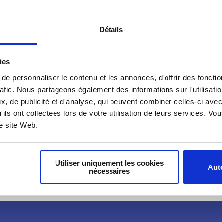
Nous avons le plai
d’activité, qui ret
l’année écoulée et
Détails
Ce document offre 
rencontrés et des 
ies
e personnaliser le contenu et les annonces, d'offrir des fonctio
Le rapport est à
rafic. Nous partageons également des informations sur l'utilisati
, de publicité et d'analyse, qui peuvent combiner celles-ci avec
'ils ont collectées lors de votre utilisation de leurs services. V
re site Web.
Utiliser uniquement les cookies
Auto
nécessaires