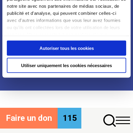
Notre organisation
Communiqués
notre site avec nos partenaires de médias sociaux, de
Notre histoire
Revues de presse
publicité et d'analyse, qui peuvent combiner celles-ci
Nos engagements
avec d'autres informations que vous leur avez fournies
Nos plaidoyers
ou qu'ils ont collectées lors de votre utilisation de leurs
services. Vous consentez à nos cookies si vous
Nos publications
continuez à utiliser notre site Web.
Nous rejoindre
Nous contacter
Podcasts
Autoriser tous les cookies
Mentions légales
Politique des données
Utiliser uniquement les cookies nécessaires
personnelles
Agence ID Meneo
FAQ
Faire un don
115