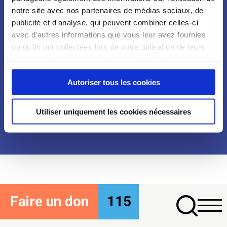
Notre organisation
Communiqués
notre site avec nos partenaires de médias sociaux, de
Notre histoire
Revues de presse
publicité et d'analyse, qui peuvent combiner celles-ci
Nos engagements
avec d'autres informations que vous leur avez fournies
Nos plaidoyers
ou qu'ils ont collectées lors de votre utilisation de leurs
services. Vous consentez à nos cookies si vous
Nos publications
continuez à utiliser notre site Web.
Nous rejoindre
Nous contacter
Podcasts
Autoriser tous les cookies
Mentions légales
Politique des données
Utiliser uniquement les cookies nécessaires
personnelles
Agence ID Meneo
FAQ
Faire un don
115