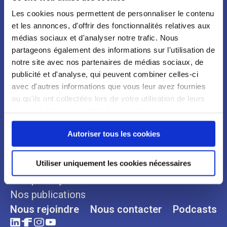
Les cookies nous permettent de personnaliser le contenu
et les annonces, d'offrir des fonctionnalités relatives aux
médias sociaux et d'analyser notre trafic. Nous
partageons également des informations sur l'utilisation de
notre site avec nos partenaires de médias sociaux, de
publicité et d'analyse, qui peuvent combiner celles-ci
avec d'autres informations que vous leur avez fournies
ou qu'ils ont collectées lors de votre utilisation de leurs
services. Vous consentez à nos cookies si vous
Qui sommes-nous ?
Espace Presse
continuez à utiliser notre site Web.
Autoriser tous les cookies
Notre organisation
Communiqués
Notre histoire
Revues de presse
Utiliser uniquement les cookies nécessaires
Nos engagements
Nos plaidoyers
Nos publications
Nous rejoindre
Nous contacter
Podcasts