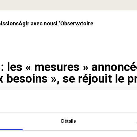
missions
Agir avec nous
l’Observatoire
 les « mesures » annoncée
 besoins », se réjouit le p
Détails