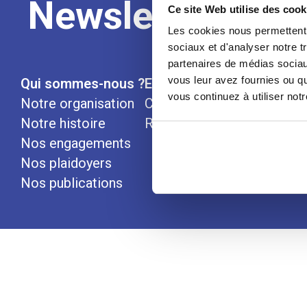
Newsletter
Ce site Web utilise des cook
Les cookies nous permettent d
sociaux et d'analyser notre t
partenaires de médias sociaux
vous leur avez fournies ou qu
Qui sommes-nous ?
Espace Presse
Nous rej
vous continuez à utiliser not
Notre organisation
Communiqués
Notre histoire
Revues de presse
Nos engagements
Nos plaidoyers
Nos publications