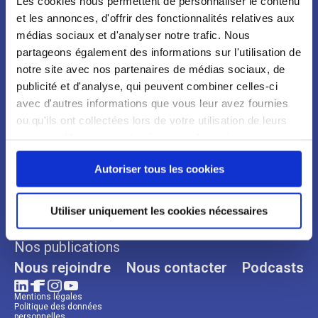
Les cookies nous permettent de personnaliser le contenu
et les annonces, d'offrir des fonctionnalités relatives aux
médias sociaux et d'analyser notre trafic. Nous
partageons également des informations sur l'utilisation de
notre site avec nos partenaires de médias sociaux, de
publicité et d'analyse, qui peuvent combiner celles-ci
avec d'autres informations que vous leur avez fournies
ou qu'ils ont collectées lors de votre utilisation de leurs
services. Vous consentez à nos cookies si vous
Qui sommes-nous ?
Espace Presse
continuez à utiliser notre site Web.
Notre organisation
Communiqués
Autoriser tous les cookies
Notre histoire
Revues de presse
Nos engagements
Utiliser uniquement les cookies nécessaires
Nos plaidoyers
Nos publications
Nous rejoindre
Nous contacter
Podcasts
Mentions légales
Politique des données
personnelles