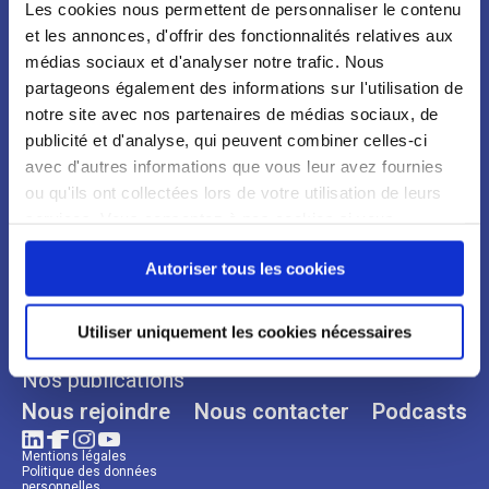
Les cookies nous permettent de personnaliser le contenu
et les annonces, d'offrir des fonctionnalités relatives aux
médias sociaux et d'analyser notre trafic. Nous
partageons également des informations sur l'utilisation de
notre site avec nos partenaires de médias sociaux, de
publicité et d'analyse, qui peuvent combiner celles-ci
avec d'autres informations que vous leur avez fournies
ou qu'ils ont collectées lors de votre utilisation de leurs
Qui sommes-nous ?
Espace Presse
services. Vous consentez à nos cookies si vous
continuez à utiliser notre site Web.
Notre organisation
Communiqués
Autoriser tous les cookies
Notre histoire
Revues de presse
Nos engagements
Utiliser uniquement les cookies nécessaires
Nos plaidoyers
Nos publications
Nous rejoindre
Nous contacter
Podcasts
Mentions légales
Politique des données
personnelles