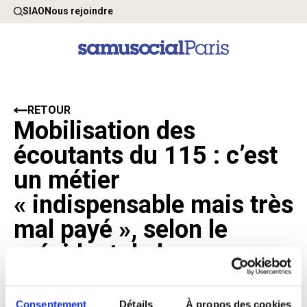
SIAO
Nous rejoindre
RETOUR
Mobilisation des
écoutants du 115 : c’est
un métier
« indispensable mais très
mal payé », selon le
président de la
Fédération des acteurs
de la solidarité
Consentement
Détails
À propos des cookies