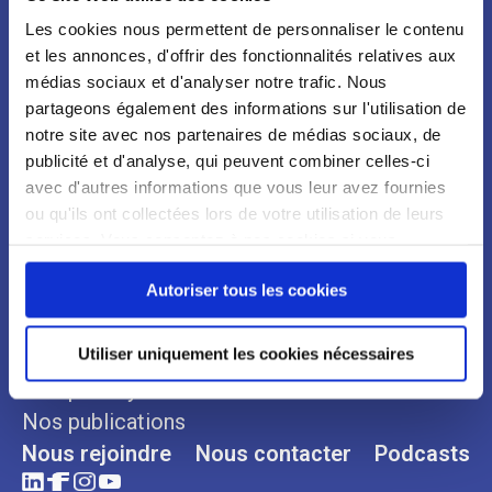
Les cookies nous permettent de personnaliser le contenu
et les annonces, d'offrir des fonctionnalités relatives aux
médias sociaux et d'analyser notre trafic. Nous
partageons également des informations sur l'utilisation de
notre site avec nos partenaires de médias sociaux, de
publicité et d'analyse, qui peuvent combiner celles-ci
avec d'autres informations que vous leur avez fournies
ou qu'ils ont collectées lors de votre utilisation de leurs
services. Vous consentez à nos cookies si vous
Qui sommes-nous ?
Espace Presse
continuez à utiliser notre site Web.
Autoriser tous les cookies
Notre organisation
Communiqués
Notre histoire
Revues de presse
Utiliser uniquement les cookies nécessaires
Nos engagements
Nos plaidoyers
Nos publications
Nous rejoindre
Nous contacter
Podcasts