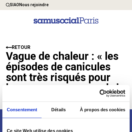
SIAO
Nous rejoindre
RETOUR
Vague de chaleur : « les
épisodes de canicules
sont très risqués pour
les personnes sans-abri
14 Juillet 2022
Consentement
Détails
À propos des cookies
Newsletter
Ce site Web utilise des cookies