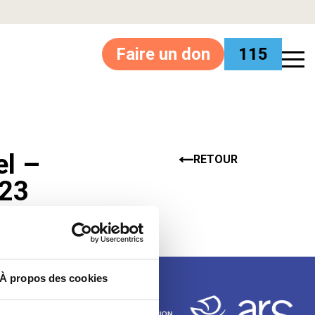
Faire un don
115
el –
RETOUR
023
À propos des cookies