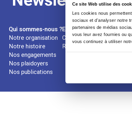
Newsletter
Ce site Web utilise des cook
Les cookies nous permettent d
sociaux et d'analyser notre t
partenaires de médias sociaux
Qui sommes-nous ?
Espace Presse
Nous rej
vous leur avez fournies ou qu
Notre organisation
Communiqués
vous continuez à utiliser not
Notre histoire
Revues de presse
Nos engagements
Nos plaidoyers
Nos publications