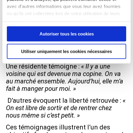
Retrouver des liens, retrouver sa place
avec d'autres informations que vous leur avez fournies
ou qu'ils ont collectées lors de votre utilisation de leurs
Pour les personnes qui y vivent, les
services. Vous consentez à nos cookies si vous
bénéfices dépassent largement la
continuez à utiliser notre site Web.
question du logement.
« On est une
Autoriser tous les cookies
famille. Entre voisins, quand on mange ou
quand on voyage, on partage beaucoup
Utiliser uniquement les cookies nécessaires
ensemble. »
Une résidente témoigne :
« Il y a une
voisine qui est devenue ma copine. On va
au marché ensemble. Aujourd’hui, elle m’a
fait à manger pour moi. »
D’autres évoquent la liberté retrouvée :
«
On est libre de sortir et de rentrer chez
nous même si c’est petit. »
Ces témoignages illustrent l’un des