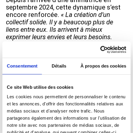
septembre 2024, cette dynamique s’est
encore renforcée.
« La création d’un
collectif solide. Il y a beaucoup plus de
liens entre eux. Ils arrivent à mieux
exprimer leurs envies et leurs besoins.
L’accompagnement est donc plus global,
en améliorant leur santé mentale
notamment. »
Consentement
Détails
À propos des cookies
L’équipe constate également une
meilleure appropriation des espaces de
vie par les résident·es, tant dans leur
Ce site Web utilise des cookies
logement que dans les parties
Les cookies nous permettent de personnaliser le contenu
communes, grâce aux projets collectifs
et les annonces, d'offrir des fonctionnalités relatives aux
et aux aménagements réalisés
médias sociaux et d'analyser notre trafic. Nous
ensemble.
partageons également des informations sur l'utilisation de
notre site avec nos partenaires de médias sociaux, de
publicité et d'analyse, qui peuvent combiner celles-ci