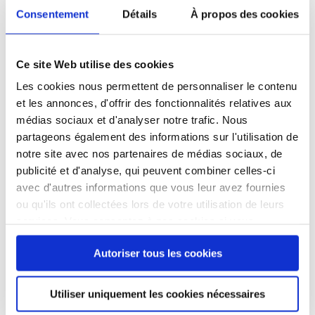
que quelqu’un a mal quelque part ?”
Consentement
Détails
À propos des cookies
Certaines ne savent pas ce que fait une
kiné, donc j’explique un peu. »
Son travail
est bien différent de ce qu’elle a connu à
Ce site Web utilise des cookies
l’hôpital.
« C’est complètement différent,
Les cookies nous permettent de personnaliser le contenu
parce que ce sont des personnes en
et les annonces, d'offrir des fonctionnalités relatives aux
difficulté, en grande précarité. Parfois, elles
médias sociaux et d'analyser notre trafic. Nous
n’ont pas vu de médecin, donc c’est à moi à
partageons également des informations sur l'utilisation de
pousser, à connaître un peu le diagnostic, à
notre site avec nos partenaires de médias sociaux, de
éliminer certaines choses. »
Elle sourit :
«
publicité et d'analyse, qui peuvent combiner celles-ci
J’ai juste une table. Il faut s’adapter à leur
avec d'autres informations que vous leur avez fournies
condition de vie. Si je leur donne des
ou qu'ils ont collectées lors de votre utilisation de leurs
exercices à refaire, il faut qu’elles
puissent
services. Vous consentez à nos cookies si vous
les faire sans matériel. »
Les pathologies
continuez à utiliser notre site Web.
Autoriser tous les cookies
se répètent : maux de dos, d’épaules, de
genoux…
«Elles dorment souvent dans des
fauteuils qui ne s’allongent pas. C’est très
Utiliser uniquement les cookies nécessaires
inconfortable. Beaucoup ont mal au dos