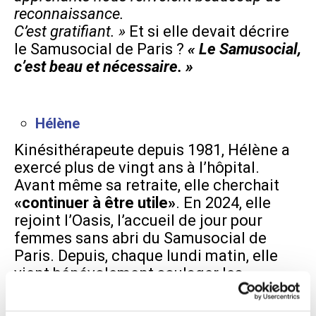
reconnaissance.
C’est gratifiant. »
Et si elle devait décrire
le Samusocial de Paris ?
« Le Samusocial,
c’est beau et nécessaire. »
Hélène
Kinésithérapeute depuis 1981, Hélène a
exercé plus de vingt ans à l’hôpital.
Avant même sa retraite, elle cherchait
«
continuer à être utile»
. En 2024, elle
rejoint l’Oasis, l’accueil de jour pour
femmes sans abri du Samusocial de
Paris. Depuis, chaque lundi matin, elle
vient bénévolement soulager les
douleurs de ces femmes.
« Quand je
viens, je dis : “Aujourd’hui, je suis là, est-ce