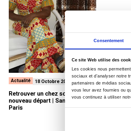
Actualité
18 
Consentement
Premières he
marché du tr
de Paris
Ce site Web utilise des cook
Les cookies nous permettent d
sociaux et d'analyser notre t
Actualité
18 Octobre 2018
partenaires de médias sociaux
vous leur avez fournies ou qu
Retrouver un chez soi pour un
vous continuez à utiliser not
nouveau départ | Samusocial de
Paris