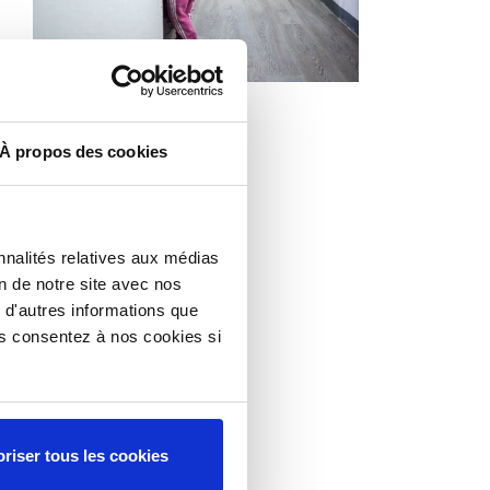
Actualité
1 Juin 2018
À propos des cookies
Mieux vivre à l’hôtel |
Samusocial de Paris
nnalités relatives aux médias
on de notre site avec nos
 d'autres informations que
ous consentez à nos cookies si
riser tous les cookies