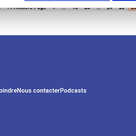
8
« Première Page
«
...
10
20
...
24
25
2
oindre
Nous contacter
Podcasts