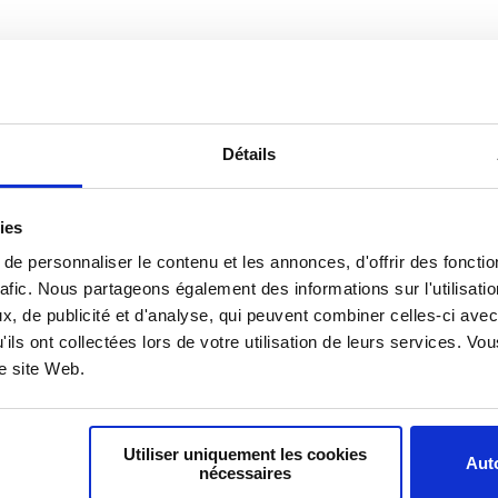
Actualité
Octobre 2018
18 Octobre 2018
Détails
ures…sur le
Parler entre femmes de
avail | Samusocial
sexualité, en toute intimité |
Samusocial de Paris
ies
e personnaliser le contenu et les annonces, d'offrir des fonctio
rafic. Nous partageons également des informations sur l'utilisati
, de publicité et d'analyse, qui peuvent combiner celles-ci avec
'ils ont collectées lors de votre utilisation de leurs services. V
re site Web.
Utiliser uniquement les cookies
Auto
nécessaires