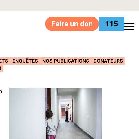
Faire un don
115
ETS
ENQUÊTES
NOS PUBLICATIONS
DONATEURS
R