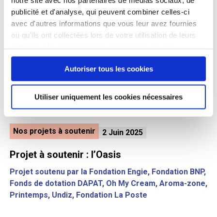
notre site avec nos partenaires de médias sociaux, de
Nos projets à soutenir
4 Juin 2025
publicité et d'analyse, qui peuvent combiner celles-ci
avec d'autres informations que vous leur avez fournies
Projet à soutenir : 1Pulse ou Instance de
ou qu'ils ont collectées lors de votre utilisation de leurs
Participation des Usagers
services. Vous consentez à nos cookies si vous
continuez à utiliser notre site Web.
Autoriser tous les cookies
Utiliser uniquement les cookies nécessaires
Nos projets à soutenir
2 Juin 2025
Projet à soutenir : l’Oasis
Projet soutenu par la Fondation Engie, Fondation BNP,
Fonds de dotation DAPAT, Oh My Cream, Aroma-zone,
Printemps, Undiz, Fondation La Poste