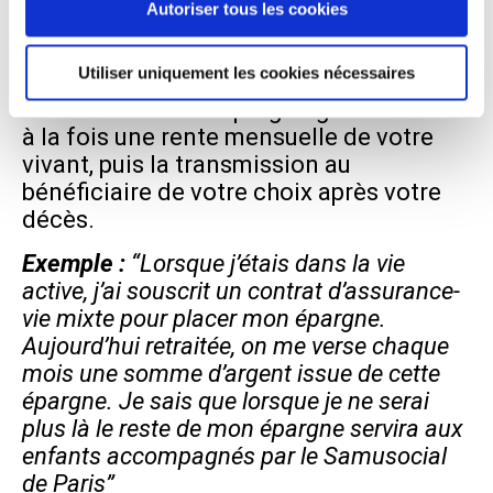
Autoriser tous les cookies
en ont besoin”.
3. L’assurance-vie dite “mixte”
Utiliser uniquement les cookies nécessaires
C’est un contrat d’épargne garantissant
à la fois une rente mensuelle de votre
vivant, puis la transmission au
bénéficiaire de votre choix après votre
décès.
Exemple :
“Lorsque j’étais dans la vie
active, j’ai souscrit un contrat d’assurance-
vie mixte pour placer mon épargne.
Aujourd’hui retraitée, on me verse chaque
mois une somme d’argent issue de cette
épargne. Je sais que lorsque je ne serai
plus là le reste de mon épargne servira aux
enfants accompagnés par le Samusocial
de Paris”