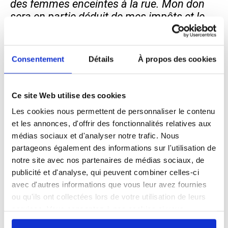
des femmes enceintes à la rue. Mon don
sera en partie déduit de mes impôts et le
solde de mon assurance-vie reste à la
banque pour mes futurs projets”.
Consentement
Détails
À propos des cookies
2. L’assurance-vie dite “en cas de décès”
Vous nommez le Samusocial de Paris
bénéficiaire de tout ou une partie de
Ce site Web utilise des cookies
votre assurance-vie après votre décès.
Les cookies nous permettent de personnaliser le contenu
et les annonces, d'offrir des fonctionnalités relatives aux
Exemple :
“Travaillant dans le social depuis
médias sociaux et d'analyser notre trafic. Nous
des années, il me tenait à cœur de
partageons également des informations sur l'utilisation de
souscrire un contrat d’assurance-vie au
notre site avec nos partenaires de médias sociaux, de
profit des plus démunis. Lorsque j’ai
publicité et d'analyse, qui peuvent combiner celles-ci
contracté auprès de ma banque mon
avec d'autres informations que vous leur avez fournies
assurance-vie, j’ai nommé le Samusocial
ou qu'ils ont collectées lors de votre utilisation de leurs
de Paris en tant que bénéficiaire.
services. Vous consentez à nos cookies si vous
Aujourd’hui, je suis sereine. Je sais que le
continuez à utiliser notre site Web.
fruit de mon travail ira aux personnes qui