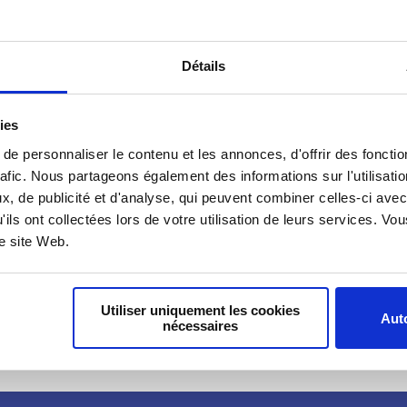
Les personnes hébe
familles en situat
Détails
absentes des étud
sont fortement exp
ies
territoriales. Le 
leurs conditions de
e personnaliser le contenu et les annonces, d'offrir des fonctio
qu’elles rencontre
rafic. Nous partageons également des informations sur l'utilisati
des données inédi
, de publicité et d'analyse, qui peuvent combiner celles-ci avec
concernées à la ré
'ils ont collectées lors de votre utilisation de leurs services. V
développer des ré
re site Web.
réduire les inégal
bien-être.
Utiliser uniquement les cookies
Auto
nécessaires
Découvrir comme