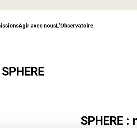
missions
Agir avec nous
l’Observatoire
de SPHERE
SPHERE : 
mieux ac