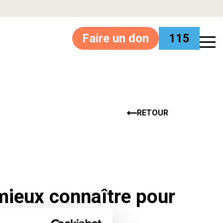
Faire un don
115
RETOUR
mieux connaître pour
compagner