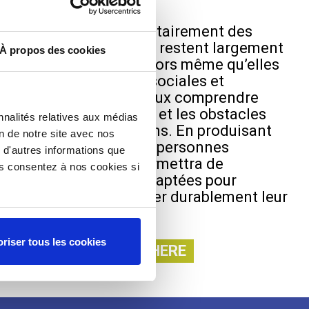
rgées à l’hôtel, majoritairement des
ion de grande précarité, restent largement
À propos des cookies
es de santé publique alors même qu’elles
osées aux inégalités sociales et
projet SPHERE vise à mieux comprendre
 vie, leur état de santé et les obstacles
nnalités relatives aux médias
nt dans l’accès aux soins. En produisant
on de notre site avec nos
tes et en associant les personnes
 d'autres informations que
flexion, cette étude permettra de
ous consentez à nos cookies si
ponses concrètes et adaptées pour
ités de santé et améliorer durablement leur
riser tous les cookies
nt soutenir l’étude SPHERE