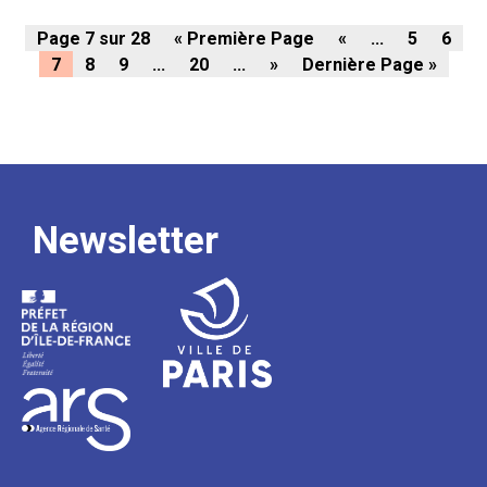
Page 7 sur 28
« Première Page
«
...
5
6
7
8
9
...
20
...
»
Dernière Page »
Newsletter