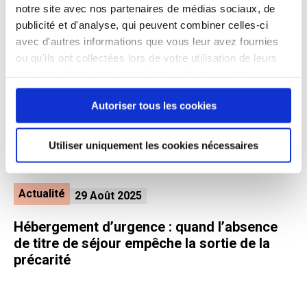
notre site avec nos partenaires de médias sociaux, de
Actualité
30 Août 2025
publicité et d'analyse, qui peuvent combiner celles-ci
avec d'autres informations que vous leur avez fournies
Fortes chaleurs : le Samusocial de Paris se
ou qu'ils ont collectées lors de votre utilisation de leurs
mobilise
services. Vous consentez à nos cookies si vous
continuez à utiliser notre site Web.
Autoriser tous les cookies
Utiliser uniquement les cookies nécessaires
Actualité
29 Août 2025
Hébergement d’urgence : quand l’absence
de titre de séjour empêche la sortie de la
précarité